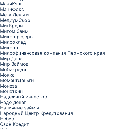
МаниКэш
МаниФокс
Мега Деньги
МедиумСкор
МигКредит
Мигом Займ
Микро резерв
Микроклад
Микрон
Микрофинансовая компания Пермского края
Мир Денег
Мир Займов
Мобикредит
Мокка
МоментДеньги
Монеза
Монеткин
Надежный инвестор
Надо денег
Наличные займы
Народный Центр Кредитования
Небус
Озон Кредит