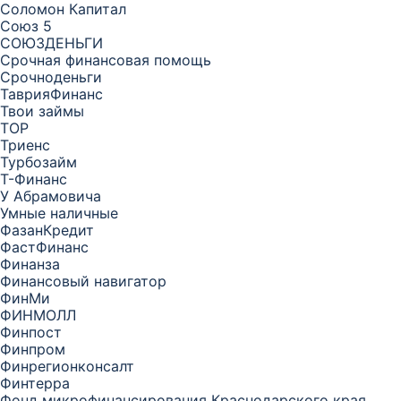
Соломон Капитал
Союз 5
СОЮЗДЕНЬГИ
Срочная финансовая помощь
Срочноденьги
ТаврияФинанс
Твои займы
ТОР
Триенс
Турбозайм
Т-Финанс
У Абрамовича
Умные наличные
ФазанКредит
ФастФинанс
Финанза
Финансовый навигатор
ФинМи
ФИНМОЛЛ
Финпост
Финпром
Финрегионконсалт
Финтерра
Фонд микрофинансирования Краснодарского края