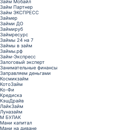
Займ Мобайл
Займ Партнер
Займ ЭКСПРЕСС
Займер
Займи ДО
Займируб
Займресурс
Займы 24 на 7
Займы в займ
Займы.рф
Займ-Экспресс
Залоговый эксперт
Занимательные финансы
Заправляем деньгами
Космикзайм
КотоЗайм
Ко-Фи
Кредиска
КэшДрайв
ЛайкЗайм
Луназайм
М БУЛАК
Мани капитал
Мани на диване