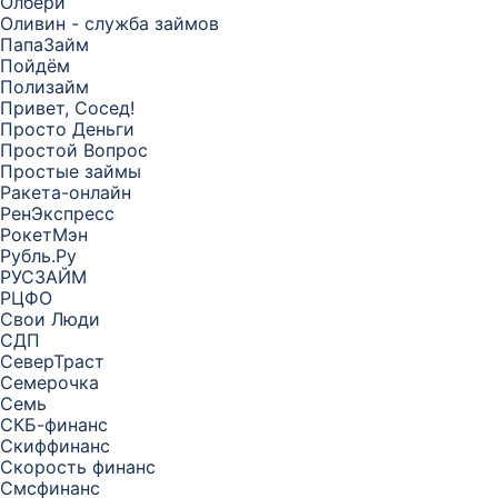
Олбери
Оливин - служба займов
ПапаЗайм
Пойдём
Полизайм
Привет, Сосед!
Просто Деньги
Простой Вопрос
Простые займы
Ракета-онлайн
РенЭкспресс
РокетМэн
Рубль.Ру
РУСЗАЙМ
РЦФО
Свои Люди
СДП
СеверТраст
Семерочка
Семь
СКБ-финанс
Скиффинанс
Скорость финанс
Смсфинанс