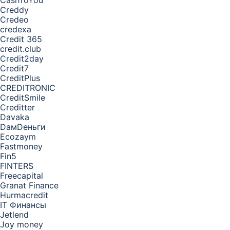
CashToYou
Creddy
Credeo
credexa
Credit 365
credit.club
Credit2day
Credit7
CreditPlus
CREDITRONIC
CreditSmile
Creditter
Davaka
DамDеньги
Ecozaym
Fastmoney
Fin5
FINTERS
Freecapital
Granat Finance
Hurmacredit
IT Финансы
Jetlend
Joy money