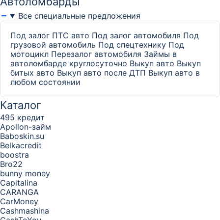
Автоломбарды
Все специальные предложения
Под залог ПТС авто
Под залог автомобиля
Под
грузовой автомобиль
Под спецтехнику
Под
мотоцикл
Перезалог автомобиля
Займы в
автоломбарде круглосуточно
Выкуп авто
Выкуп
битых авто
Выкуп авто после ДТП
Выкуп авто в
любом состоянии
Каталог
495 кредит
Apollon-займ
Baboskin.su
Belkacredit
boostra
Bro22
bunny money
Capitalina
CARANGA
CarMoney
Cashmashina