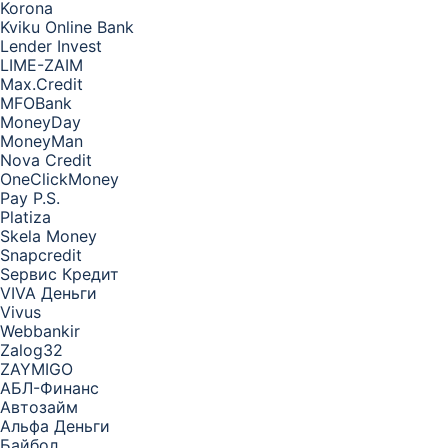
Korona
Kviku Online Bank
Lender Invest
LIME-ZAIM
Max.Credit
MFOBank
MoneyDay
MoneyMan
Nova Credit
OneClickMoney
Pay P.S.
Platiza
Skela Money
Snapcredit
Sервис Кредит
VIVA Деньги
Vivus
Webbankir
Zalog32
ZAYMIGO
АБЛ-Финанс
Автозайм
Альфа Деньги
Байбол