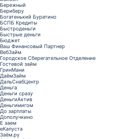
Бережный
Бериберу
Богатенький Буратино
БСПБ Кредиты
Быстроденьги
Быстрые деньги
Бюджет
Ваш Финансовый Партнер
ВебЗайм
Городское Сберегательное Отделение
Гостевой займ
ГринМани
ДаёмЗайм
ДальСнабЦентр
Деньга
Деньги сразу
ДеньгиАктив
Деньгимигом
До зарплаты
Дополучкино
Е заем
еКапуста
Заём.ру